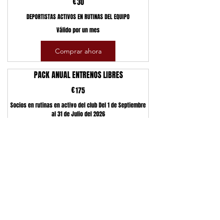
€
30€
30
DEPORTISTAS ACTIVOS EN RUTINAS DEL EQUIPO
Válido por un mes
Comprar ahora
PACK ANUAL ENTRENOS LIBRES
€
175€
175
Socios en rutinas en activo del club Del 1 de Septiembre
al 31 de Julio del 2026
Válido por 11 meses
Comprar ahora
Barcelona Bears Cheerleading Club