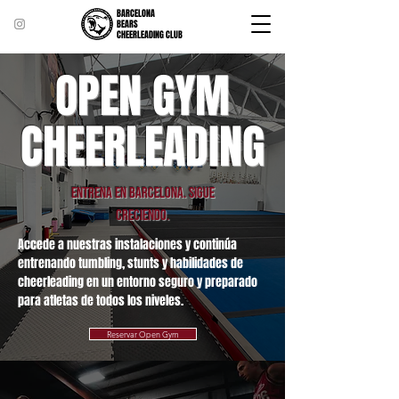
BARCELONA
BEARS
CHEERLEADING CLUB
OPEN GYM
CHEERLEADING
Entrena en Barcelona. Sigue
creciendo.
Accede a nuestras instalaciones y continúa
entrenando tumbling, stunts y habilidades de
cheerleading en un entorno seguro y preparado
para atletas de todos los niveles.
Reservar Open Gym