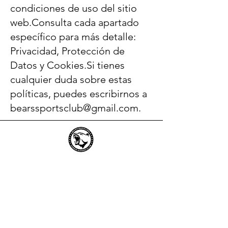
condiciones de uso del sitio
web.Consulta cada apartado
específico para más detalle:
Privacidad, Protección de
Datos y Cookies.Si tienes
cualquier duda sobre estas
políticas, puedes escribirnos a
bearssportsclub@gmail.com
.
Barcelona Bears Cheerleading Club
Club
Politicas
Donaciones
Cookies
Preguntas Frecuentes
Privacidad
Contáctanos
Protección de Datos
Dónde Estamos
Alquiler de Espacio