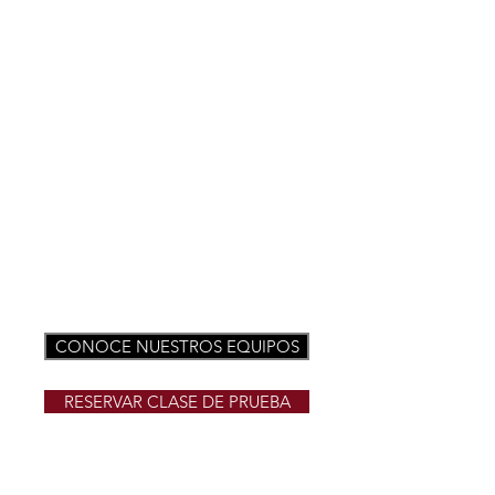
CLUB
CAMP
EÓN
DEL
MUND
O
LEVEL
7
NON
TUMB
LING
2026
THE
CHEE
RLEAD
ING
WORL
DS
CONOCE NUESTROS EQUIPOS
RESERVAR CLASE DE PRUEBA
Primera clase de prueba gratuita - Sin
compromiso