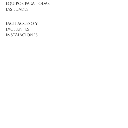
Equipos para todas
las edades
HOSPITALET -
BARCELONA
facil acceso y
excelentes
instalaciones
COMPETICIONES
NACIONALES E
INTERNACIONALES