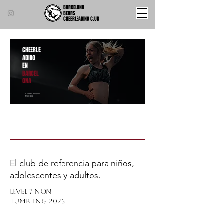
BARCELONA
BEARS
CHEERLEADING CLUB
CHEERLE
ADING
EN
BARCEL
ONA
CAMPEONES DEL
MUNDO
El club de referencia para niños,
adolescentes y adultos.
LEVEL 7 NON
TUMBLING 2026
DESDE LOS 4 AÑOS