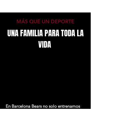
MÁS QUE UN DEPORTE
UNA FAMILIA PARA TODA LA
VIDA
En Barcelona Bears no solo entrenamos
atletas.Creamos amistades, fortalecemos
la confianza y ayudamos a cada persona a
crecer dentro y fuera del tapiz.Cada