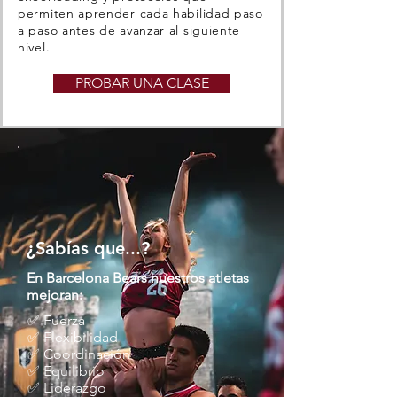
permiten aprender cada habilidad paso
a paso antes de avanzar al siguiente
nivel.
PROBAR UNA CLASE
¿Sabías que...?
En Barcelona Bears nuestros atletas
mejoran:
✅ Fuerza
✅ Flexibilidad
✅ Coordinación
✅ Equilibrio
✅ Liderazgo