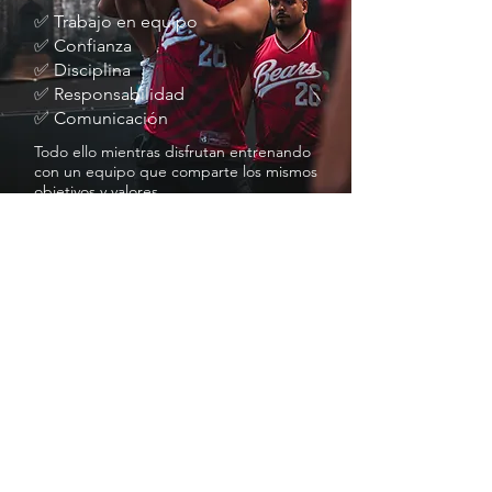
✅ Trabajo en equipo
✅ Confianza
✅ Disciplina
✅ Responsabilidad
✅ Comunicación
Todo ello mientras disfrutan entrenando
con un equipo que comparte los mismos
objetivos y valores.