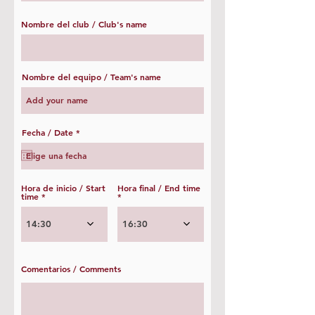
Nombre del club / Club's name
Nombre del equipo / Team's name
r
Fecha / Date
*
e
q
u
i
r
e
Hora de inicio / Start
Hora final / End time
d
time
14:30
16:30
Comentarios / Comments