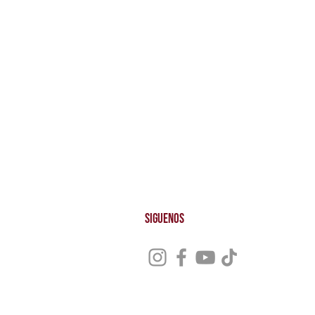
Club
Politicas
Blog
Privacidad
Donaciones
Protección d
Contáctanos
Cookies
Alquiler de Espacio
Dónde Estamos
Preguntas Frecuentes
Siguenos