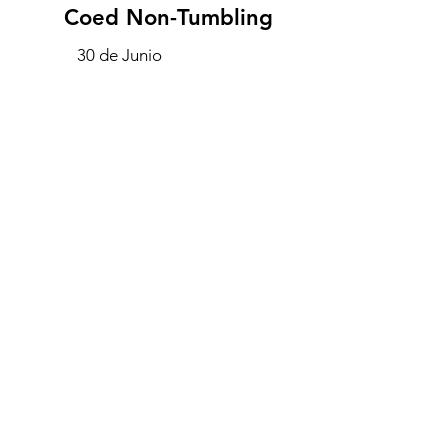
Coed Non-Tumbling
30 de Junio
Enviar video antes de la fecha
Año de Nacimiento 2010 o
antes
Ver evaluación
¿Tienes dudas?
¿No sabes qué equipo es para ti?
Cuéntanos tu edad, experiencia o
cualquier duda que tengas. Nuestro
equipo te ayudará a encontrar la mejor
opción para ti.