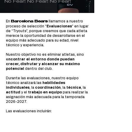
No Fear! No Fear! No Fear!
En
llamamos a nuestro
Barcelona Bears
proceso de selección “
Evaluaciones
” en lugar
de “Tryouts”, porque creemos que cada atleta
merece la oportunidad de desarrollarse en el
equipo más adecuado para su edad, nivel
técnico y experiencia.
Nuestro objetivo no es eliminar atletas, sino
e
ncontrar el entorno donde puedan
crecer, disfrutar y alcanzar su máximo
potencial
dentro del club.​
Durante las evaluaciones, nuestro equipo
técnico analizará las
habilidades
individuales
, la
coordinación
, la
técnica
, la
actitud
y el
trabajo en equipo
para realizar la
asignación más adecuada para la temporada
2026-2027
.
Las evaluaciones incluirán:
Evaluación Individual