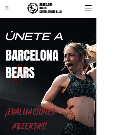
BARCELONA
BEARS
CHEERLEADING CLUB
ÚNETE A
BARCELONA
BEARS
¡Evaluaciones
Abiertas!