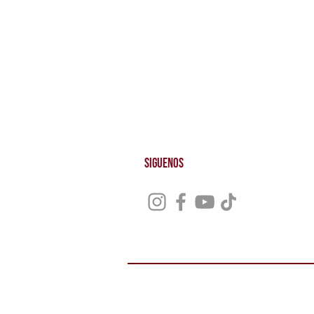
Donaciones
Protección d
Contáctanos
Cookies
Alquiler de Espacio
Dónde Estamos
Preguntas Frecuentes
Siguenos