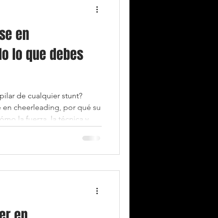
se en
do lo que debes
pilar de cualquier stunt?
 en cheerleading, por qué su
ómo la fuerza, la técnica y el
ibles las elevaciones más
er en