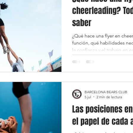
cheerleading? To
saber
¿Qué hace una flyer en chee
función, qué habilidades nece
la confianza y el trabajo en 
alcanzar lo más alto.
BARCELONA BEARS CLUB
5 jul
2 min de lectura
Las posiciones en
el papel de cada 