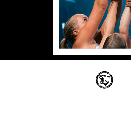
Barcelona Bears Cheerl
Club
Club
Politicas
Blog
Privacidad