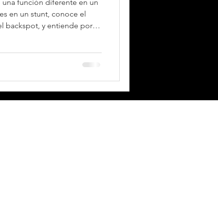
e una función diferente en un
es en un stunt, conoce el
 el backspot, y entiende por
la clave del cheerleading.