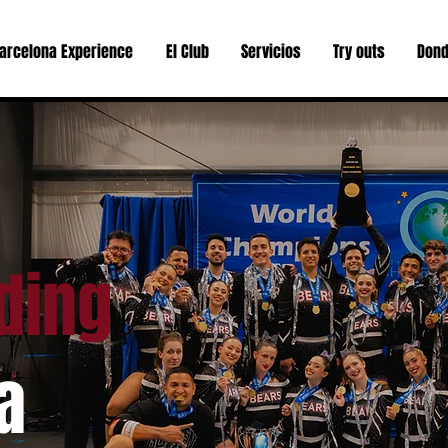
arcelona Experience
El Club
Servicios
Try outs
Dond
ding
a