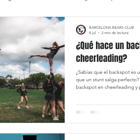
Guía de Cheerleading
Cheerleading sin experiencia
BARCELONA BEARS CLUB
8 jul
2 min de lectura
¿Qué hace un bac
cheerleading?
¿Sabías que el backspot es 
que un stunt salga perfecto
backspot en cheerleading y p
para la seguridad y el éxito 