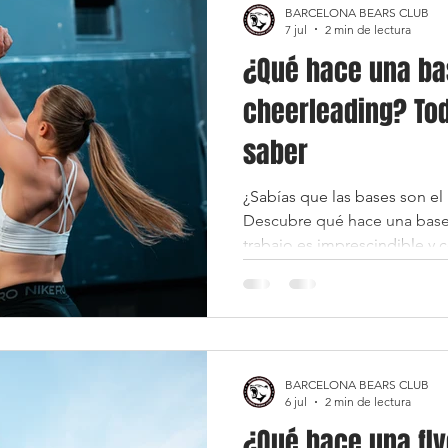
BARCELONA BEARS CLUB
7 jul
2 min de lectura
¿Qué hace una ba
cheerleading? To
saber
¿Sabías que las bases son el 
Descubre qué hace una base
trabajo es imprescindible y c
trabajo en equipo hacen pos
espectaculares.
BARCELONA BEARS CLUB
6 jul
2 min de lectura
¿Qué hace una fly