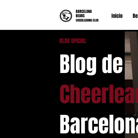
BARCELONA
Inicio
Be
BEARS
CHEERLEADING CLUB
BLOG OFICIAL
Blog de
Cheerlea
Barcelon