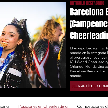
ARTICULO DESTACADO
Barcelona B
¡Campeone
Cheerleadi
El equipo Legacy hizo 
mundo en la categoría 
el prestigioso reconoc
ICU World Cheerleadin
Orlando, Florida.Una a
Barcelona Bears entre l
mundo.
LEER ARTÍCULO COM
ading
Posiciones en Cheerleading
Competiciones d